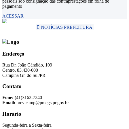
pessoais sob consignação das contraprestações em folha de
pagamento
ACESSAR
Endereço
Rua Dr. João Cândido, 109
Centro, 83.430-000
Campina Gr. do Sul/PR
Contato
Fone:
(41)3162-7240
Email:
previcamp@pmcgs.pr.gov.br
Horário
Segunda-feira a Sexta-feira